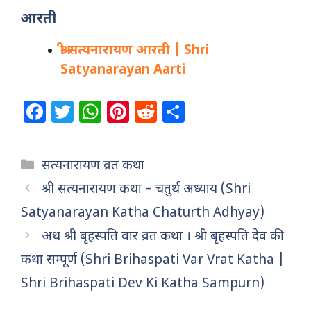
आरती
श्री सत्यनारायण आरती | Shri
Satyanarayan Aarti
F
T
W
Pi
R
S
a
w
h
n
e
h
c
itt
at
te
d
ar
Categories
सत्यनारायण व्रत कथा
e
e
s
re
di
e
श्री सत्यनारायण कथा – चतुर्थ अध्याय (Shri
b
r
A
st
t
Satyanarayan Katha Chaturth Adhyay)
o
p
अथ श्री बृहस्पति वार व्रत कथा । श्री बृहस्पति देव की
o
p
कथा सम्पूर्ण (Shri Brihaspati Var Vrat Katha |
k
Shri Brihaspati Dev Ki Katha Sampurn)