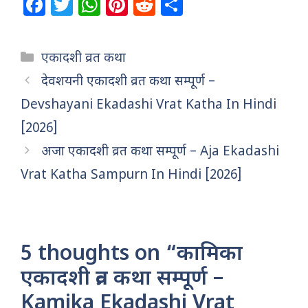
F
T
W
Pi
R
S
a
w
h
n
e
h
c
itt
at
te
d
ar
Categories
एकादशी व्रत कथा
e
e
s
re
di
e
देवशयनी एकादशी व्रत कथा सम्पूर्ण –
b
r
A
st
t
Devshayani Ekadashi Vrat Katha In Hindi
o
p
[2026]
o
p
अजा एकादशी व्रत कथा सम्पूर्ण – Aja Ekadashi
k
Vrat Katha Sampurn In Hindi [2026]
5 thoughts on “कामिका
एकादशी व्रत कथा सम्पूर्ण –
Kamika Ekadashi Vrat