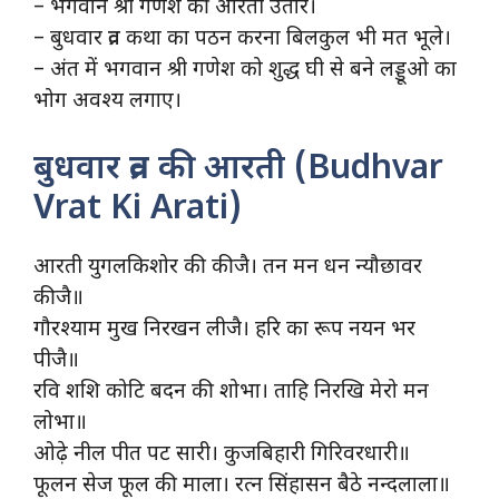
– भगवान श्री गणेश की आरती उतारे।
– बुधवार व्रत कथा का पठन करना बिलकुल भी मत भूले।
– अंत में भगवान श्री गणेश को शुद्ध घी से बने लड्डूओ का
भोग अवश्य लगाए।
बुधवार व्रत की आरती (Budhvar
Vrat Ki Arati)
आरती युगलकिशोर की कीजै। तन मन धन न्यौछावर
कीजै॥
गौरश्याम मुख निरखन लीजै। हरि का रूप नयन भर
पीजै॥
रवि शशि कोटि बदन की शोभा। ताहि निरखि मेरो मन
लोभा॥
ओढ़े नील पीत पट सारी। कुजबिहारी गिरिवरधारी॥
फूलन सेज फूल की माला। रत्न सिंहासन बैठे नन्दलाला॥