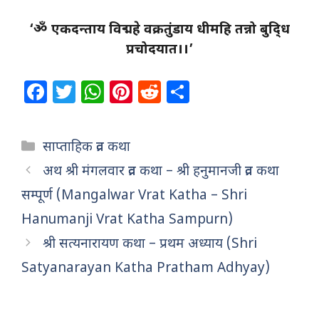
‘ॐ एकदन्ताय विद्महे वक्रतुंडाय धीमहि तन्नो बुदि्ध
प्रचोदयात।।’
F
T
W
Pi
R
S
a
w
h
n
e
h
c
itt
at
te
d
ar
Categories
साप्ताहिक व्रत कथा
e
e
s
re
di
e
अथ श्री मंगलवार व्रत कथा – श्री हनुमानजी व्रत कथा
b
r
A
st
t
सम्पूर्ण (Mangalwar Vrat Katha – Shri
o
p
Hanumanji Vrat Katha Sampurn)
o
p
श्री सत्यनारायण कथा – प्रथम अध्याय (Shri
k
Satyanarayan Katha Pratham Adhyay)