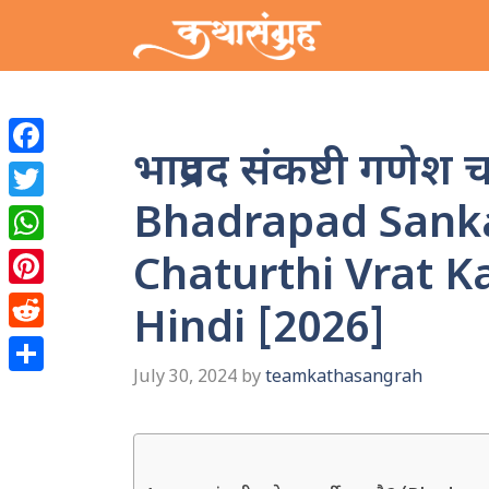
Skip
to
content
भाद्रपद संकष्टी गणेश चत
Facebook
Bhadrapad Sank
Twitter
WhatsApp
Chaturthi Vrat 
Pinterest
Hindi [2026]
Reddit
July 30, 2024
by
teamkathasangrah
Share