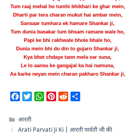
Tum raaj mehal ho tumhi bhikhari ke ghar mein,
Dharti par tera charan mukut hai ambar mein,
Sansaar tumhara ek hamare Shankar ji,
Tum dunia basakar tum bhsam ramane wale ho,
Papi ke bhi rakhwale bhole bhale ho,
Dunia mein bhi do din to gujaro Shankar ji,
Kya bhet chdaye tann mela var suna,
Le lo aansu ke gangajal ka hai namuna,
Aa karke neyan mein charan pakharo Shankar ji,
F
T
W
Pi
R
S
a
w
h
n
e
h
c
itt
at
te
d
ar
Categories
आरती
e
e
s
re
di
e
Arati Parvati Ji Ki | आरती पार्वती जी की