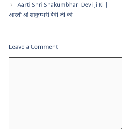
b
r
A
st
t
Aarti Shri Shakumbhari Devi Ji Ki |
o
p
आरती श्री शाकुम्भरी देवी जी की
o
p
k
Leave a Comment
Comment