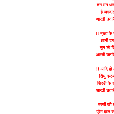
तन मन धन प
हे जगदात
आरती उतारे 
!! ब्रह्म क
ज्ञानी द
सुन लो वि
आरती उतारे 
!! आदि हो अ
सिंधु करुण
शिरडी के स
आरती उतारे 
भक्तों की
प्रेम ज्ञान 