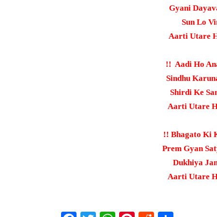
Gyani Dayava
Sun Lo Vin
Aarti Utare H
!! Aadi Ho An
Sindhu Karuna
Shirdi Ke San
Aarti Utare H
!! Bhagato Ki 
Prem Gyan Saty
Dukhiya Jano
Aarti Utare H