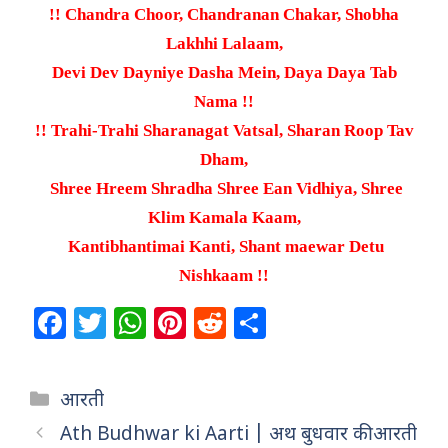
!! Chandra Choor, Chandranan Chakar, Shobha
Lakhhi Lalaam,
Devi Dev Dayniye Dasha Mein, Daya Daya Tab
Nama !!
!! Trahi-Trahi Sharanagat Vatsal, Sharan Roop Tav
Dham,
Shree Hreem Shradha Shree Ean Vidhiya, Shree
Klim Kamala Kaam,
Kantibhantimai Kanti, Shant maewar Detu
Nishkaam !!
F
T
W
Pi
R
S
a
w
h
n
e
h
c
itt
at
te
d
ar
Categories
आरती
e
e
s
re
di
e
Ath Budhwar ki Aarti | अथ बुधवार की आरती