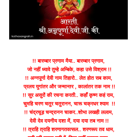
!! बारम्बार प्रणाम मैया.. बारम्बार प्रणाम,
जो नहीं ध्यावे तुम्हे अम्बिके, कहा उसे विश्राम !!
!! अन्नपूर्णा देवी नाम तिहारो.. लेत होत सब काम,
प्रलय युगांतर और जन्मान्तर , कालांतर तक नाम !!
!! सुर असुरों की रचना करती.. कहाँ कृष्ण कहं राम,
चुमहि चरण चतुर चतुरानन, चारू चक्रधर श्याम !!
!! चंद्रचूड़ चन्द्रानन चाकर..शोभा लखही ललाम,
देवी देव दयनीय दशा में, दया दया तब नाम !!
!! त्राहि त्राहि शरणागतवत्सल.. शरणरूप तव धाम,