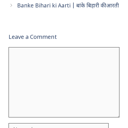
b
r
A
st
t
Banke Bihari ki Aarti | बांके बिहारी की आरती
o
p
o
p
k
Leave a Comment
Comment
Name